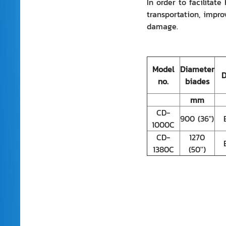
In order to facilitat
transportation, impro
damage.
Model
Diameter
D
no.
biades
mm
CD-
900 (36")
1000C
CD-
1270
1380C
(50'')